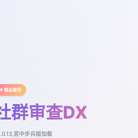
🎉 精品推荐
社群审查DX
4.0.13,官中步兵版加载