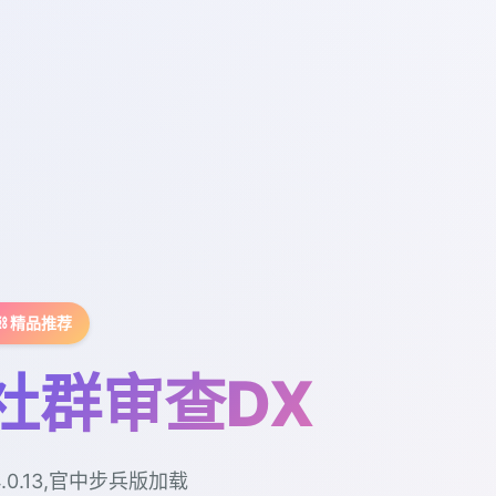
⛓️ 精品推荐
社群审查DX
4.0.13,官中步兵版加载