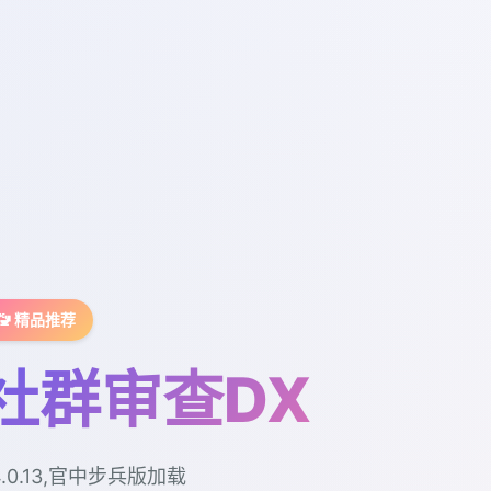
🚾 精品推荐
社群审查DX
4.0.13,官中步兵版加载