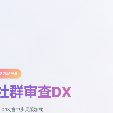
💡 精品推荐
社群审查DX
4.0.13,官中步兵版加载