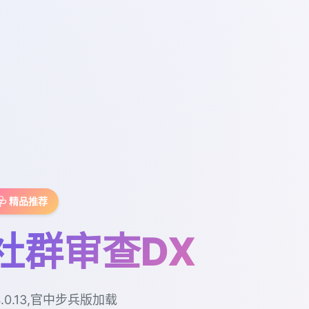
🩺 精品推荐
社群审查DX
4.0.13,官中步兵版加载