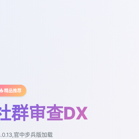
📤 精品推荐
社群审查DX
4.0.13,官中步兵版加载