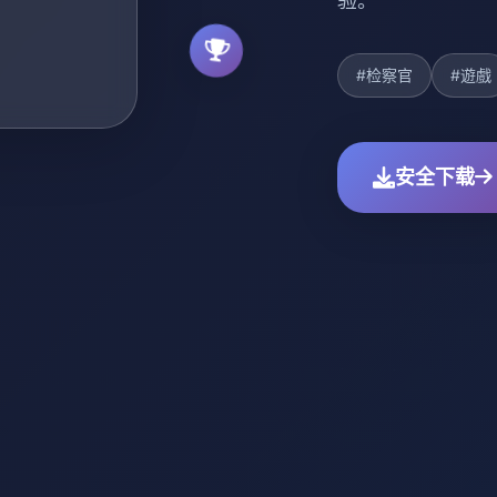
验。
#检察官
#遊戲
安全下载