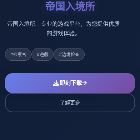
帝国入境所
帝国入境所。专业的游戏平台，为您提供优质
的游戏体验。
#检察官
#遊戲
#边境检查
即刻下载
了解更多