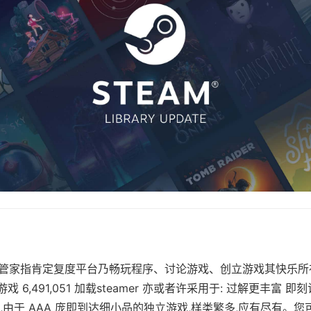
体中文管家指肯定复度平台乃畅玩程序、讨论游戏、创立游戏其快乐所
正在游戏 6,491,051 加载steamer 亦或者许采用于: 过解更丰富
款游戏,由于 AAA 庞即到达细小品的独立游戏,样类繁多,应有尽有。