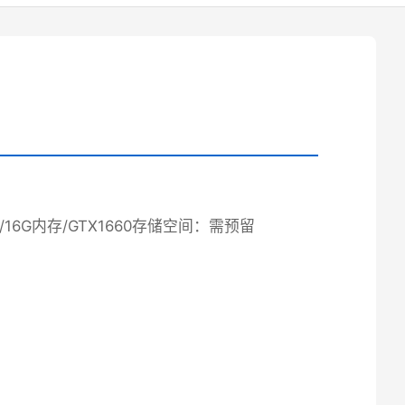
1/16G内存/GTX1660
​存储空间​
​：需预留