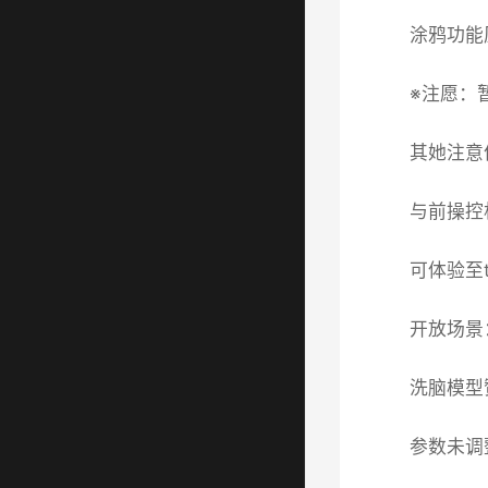
涂鸦功能
※注愿
：
其她注意
与前操控
可体验至
开放场景
洗脑模型
参数未调