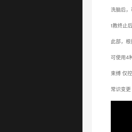
洗脑后，
t教终止
此部，根
可使用4
束缚 仅
常识变更