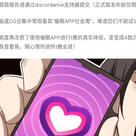
题题报告请通过discordance支持器提交（正式版发布前仅
画或CG合集中常观看其“催眠APP社会寓”，难道您们不欲试
高度再次原了使用催眠APP进行t教的真实体验，变变成4
身首要角，随心情所欲所t教女孩！