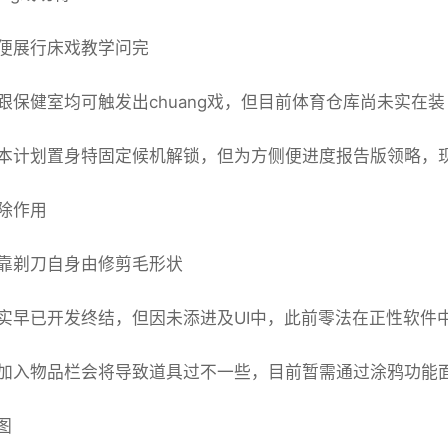
便展行床戏教学问完
跟保健室均可触发出chuang戏，但目前体育仓库尚未实在装
本计划置身特固定候机解锁，但为方侧便进度报告版领略，现
除作用
靠剃刀自身由修剪毛形状
实早已开发终结，但因未添进及UI中，此前零法在正性软件
加入物品栏会将导致道具过不一些，目前暂需通过涂鸦功能