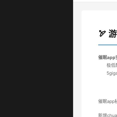
🏹 
催眠ap
​极低
5gi
催眠app
新增chu