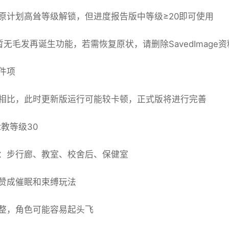
原计划高耸等级解锁，但进度报告版中等级≥20即可使用
暂无毛发再诞生功能，若需恢复原状，请删除SavedImage
件项
相比，此时更新版运行可能较卡顿，正式版将进行完善
t教等级30
：步行廊、教室、校舍后、保健室
赞成催眠和束缚玩法
整，角色可能容易起头飞