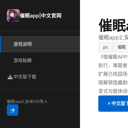
催眠app|中文官网
催眠
催眠app2,
游戏说明
pc
催眠
《借催眠AP
游戏秘籍
执行，难题者
扩展已校园场
中文版下载
链解锁隐藏剧情
变式与肢体动作
催眠app2,安卓IOS导入
⚡ 中文版