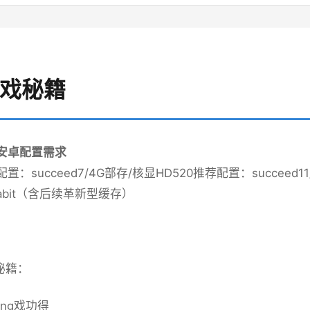
游戏秘籍
p安卓配置需求
配置​
​：succeed7/4G部存/核显HD520
​推荐配置​
​：succeed1
gabit（含后续革新型缓存）
秘籍：
ang戏功得