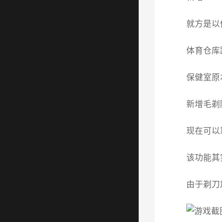
就方是以
体育仓库
保健室原
新增毛剃
现在可以
该功能其
由于剃刀