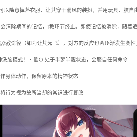
可以随意掉落衣服、让其穿于漏风的装扮，并用玩具、肢自
后会清除期间的记忆，t教环节终止。即使记忆被消除，随着
据t教途径（如为让其起飞），对方的反应也会逐渐发生变性
种洗脑模式！・催○ 处于半梦半醒状态，会服自任何命令
控作身体动作，保留原本的精神状态
 将行为视为故所当却的常识进行篡改